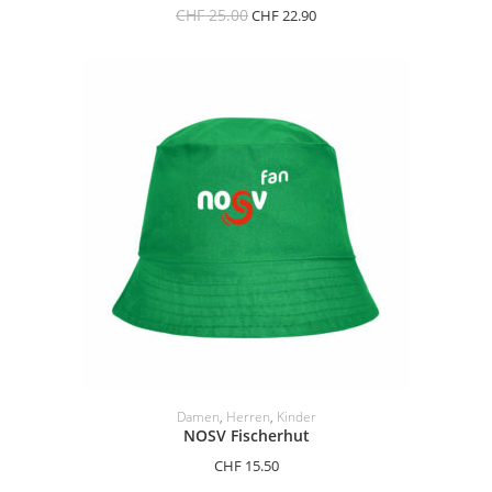
CHF
25.00
CHF
22.90
IN DEN WARENKORB
Damen
,
Herren
,
Kinder
NOSV Fischerhut
CHF
15.50