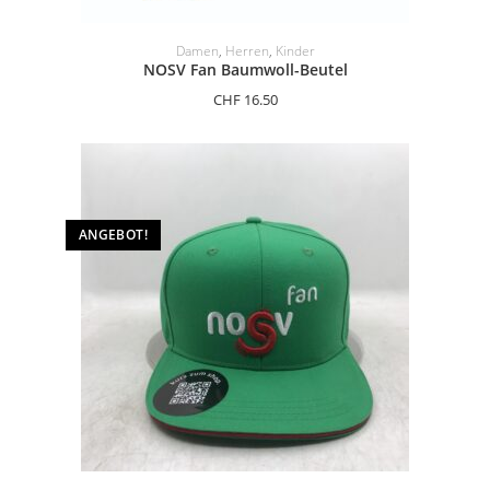
AUSFÜHRUNG WÄHLEN
Damen
,
Herren
,
Kinder
NOSV Fan Baumwoll-Beutel
CHF
16.50
ANGEBOT!